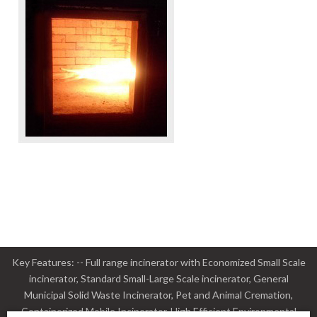
Key Features: -- Full range incinerator with Economized Small Scale
incinerator, Standard Small-Large Scale incinerator, General
Municipal Solid Waste Incinerator, Pet and Animal Cremation,
Containerized Mobile Incinerator, High Efficient Environmental