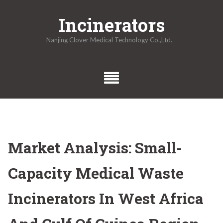
Skip
Incinerators
to
content
Nanjing Clover Medical Technology Co.,Ltd.
Market Analysis: Small-
Capacity Medical Waste
Incinerators In West Africa